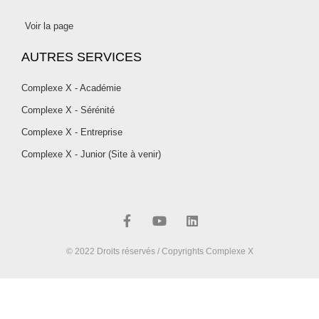
Voir la page
AUTRES SERVICES
Complexe X - Académie
Complexe X - Sérénité
Complexe X - Entreprise
Complexe X - Junior (Site à venir)
F
Y
L
a
o
i
c
u
n
e
t
k
b
u
e
o
b
d
© 2022 Droits réservés / Copyrights Complexe X
o
e
i
k
n
-
f