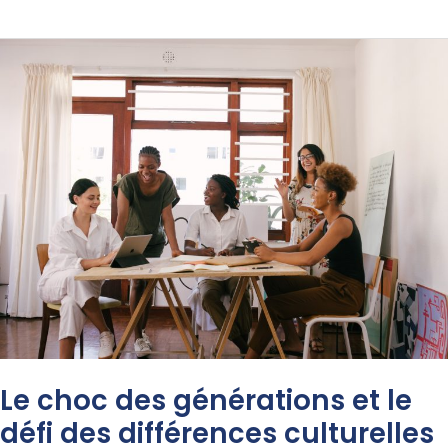
Le
choc
des
générations
et
le
défi
des
différences
culturelles
en
entreprise
Le choc des générations et le
défi des différences culturelles